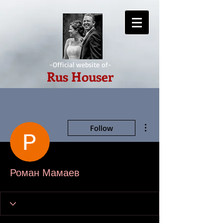
-Official website of-
Rus Houser
More actions
Follow
Роман Мамаев